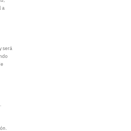
ad,
l a
y será
ando
de
.
ión.