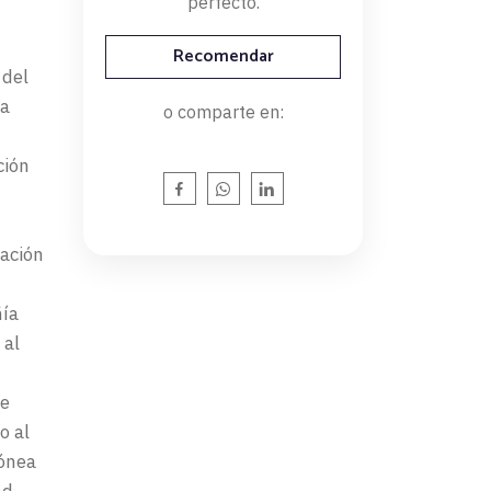
perfecto.
Recomendar
 del
La
o comparte en:
ción
cación
ñía
 al
de
o al
dónea