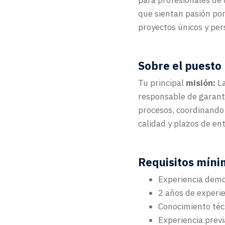
para profesionales de 
que sientan pasión por
proyectos únicos y per
Sobre el puesto
Tu principal
misión:
La
responsable de garant
procesos, coordinando
calidad y plazos de en
Requisitos míni
Experiencia demos
2 años de experie
Conocimiento téc
Experiencia previ