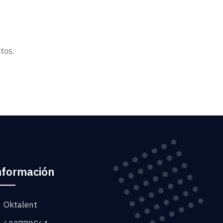
tos.
nformación
Oktalent