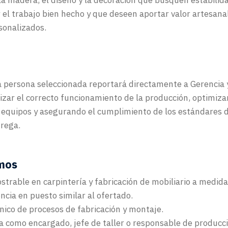
la madera, el diseño y la decoración que busquen estabilid
 el trabajo bien hecho y que deseen aportar valor artesana
sonalizados.
 persona seleccionada reportará directamente a Gerencia 
izar el correcto funcionamiento de la producción, optimiz
 equipos y asegurando el cumplimiento de los estándares 
trega.
mos
trable en carpintería y fabricación de mobiliario a medida
ncia en puesto similar al ofertado.
nico de procesos de fabricación y montaje.
a como encargado, jefe de taller o responsable de producc